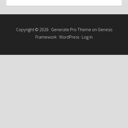
Copyright © 2026 ·
Generate Pro Theme
on
Genesis
Framework
·
WordPress
·
Log in