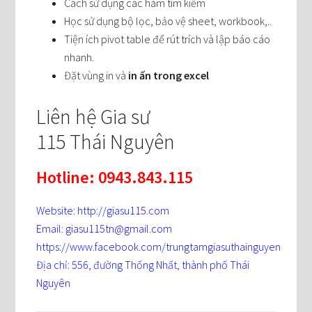
Cách sử dụng các hàm tìm kiếm
Học sử dụng bộ lọc, bảo vệ sheet, workbook,..
Tiện ích pivot table để rút trích và lập báo cáo
nhanh.
Đặt vùng in và
in ấn trong excel
Liên hệ Gia sư
115 Thái Nguyên
Hotline: 0943.843.115
Website: http://giasu115.com
Email: giasu115tn@gmail.com
https://www.facebook.com/trungtamgiasuthainguyen
Địa chỉ: 556, đường Thống Nhất, thành phố Thái
Nguyên