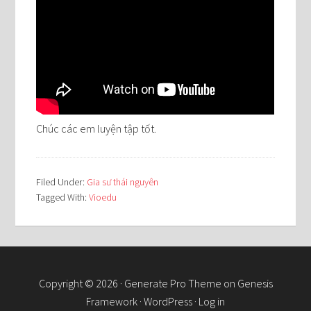
Chúc các em luyện tập tốt.
Filed Under:
Gia sư thái nguyên
Tagged With:
Vioedu
Copyright © 2026 ·
Generate Pro Theme
on
Genesis
Framework
·
WordPress
·
Log in