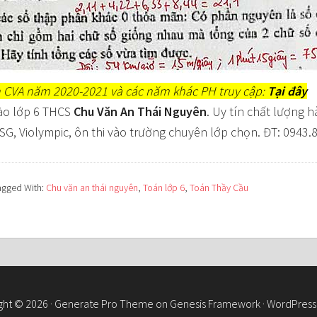
n CVA năm 2020-2021 và các năm khác PH truy cập:
Tại đây
ào lớp 6 THCS
Chu Văn An Thái Nguyên
. Uy tín chất lượng 
HSG, Violympic, ôn thi vào trường chuyên lớp chọn. ĐT: 0943.
agged With:
Chu văn an thái nguyên
,
Toán lớp 6
,
Toán Thầy Cầu
ght © 2026 ·
Generate Pro Theme
on
Genesis Framework
·
WordPress