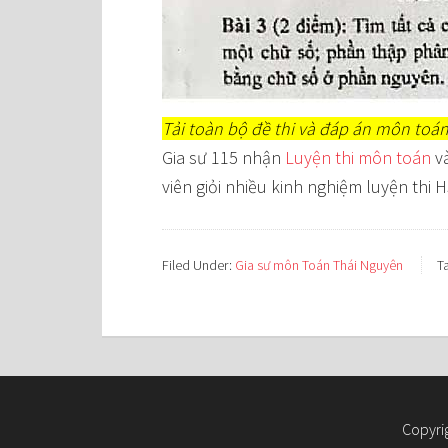
Tải toàn bộ đề thi và đáp án môn toá
Gia sư 115 nhận
Luyện thi môn toán
v
viên giỏi nhiều kinh nghiệm luyện thi 
Filed Under:
Gia sư môn Toán Thái Nguyên
T
Copyri