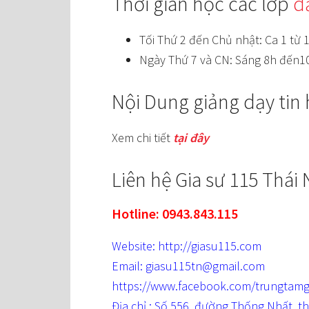
Thời gian học các lớp
d
Tối Thứ 2 đến Chủ nhật: Ca 1 từ
Ngày Thứ 7 và CN: Sáng 8h đến1
Nội Dung giảng dạy tin
Xem chi tiết
tại đây
Liên hệ Gia sư 115 Thái
Hotline: 0943.843.115
Website: http://giasu115.com
Email: giasu115tn@gmail.com
https://www.facebook.com/trungtamg
Địa chỉ : Số 556, đường Thống Nhất, 