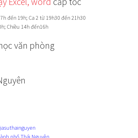
ạy Excel, word
cấp tốc
 17h đến 19h; Ca 2 từ 19h30 đến 21h30
0h; Chiều 14h đến16h
 học văn phòng
 Nguyên
iasuthainguyen
thành phố Thái Nguyên