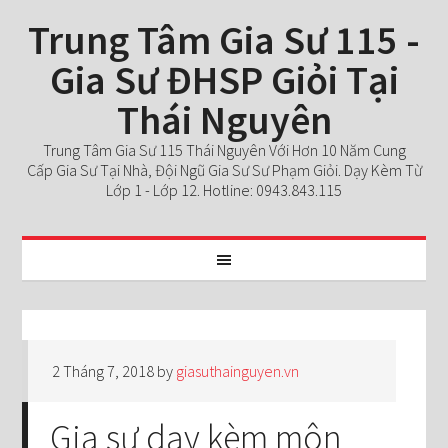
Trung Tâm Gia Sư 115 -
Gia Sư ĐHSP Giỏi Tại
Thái Nguyên
Trung Tâm Gia Sư 115 Thái Nguyên Với Hơn 10 Năm Cung
Cấp Gia Sư Tại Nhà, Đội Ngũ Gia Sư Sư Phạm Giỏi. Dạy Kèm Từ
Lớp 1 - Lớp 12. Hotline: 0943.843.115
2 Tháng 7, 2018
by
giasuthainguyen.vn
Gia sư dạy kèm môn