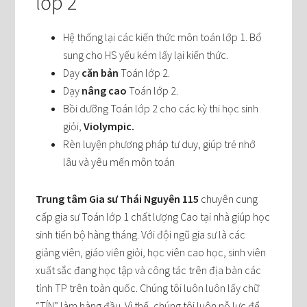
lớp 2
Hệ thống lại các kiến thức môn toán lớp 1. Bổ
sung cho HS yếu kém lấy lại kiến thức.
Dạy
căn bản
Toán lớp 2.
Dạy
nâng cao
Toán lớp 2.
Bồi dưỡng Toán lớp 2 cho các kỳ thi học sinh
giỏi,
Violympic.
Rèn luyện phương pháp tư duy, giúp trẻ nhớ
lâu và yêu mến môn toán
Trung tâm Gia sư Thái Nguyên 115
chuyên cung
cấp gia sư Toán lớp 1 chất lượng Cao tại nhà giúp học
sinh tiến bộ hàng tháng. Với đội ngũ gia sư là các
giảng viên, giáo viên giỏi, học viên cao học, sinh viên
xuất sắc đang học tập và công tác trên địa bàn các
tỉnh TP trên toàn quốc. Chúng tôi luôn luôn lấy chữ
“TÍN” làm hàng đầu. Vì thế, chúng tôi luôn nỗ lực để