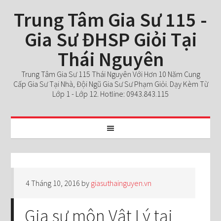
Trung Tâm Gia Sư 115 -
Gia Sư ĐHSP Giỏi Tại
Thái Nguyên
Trung Tâm Gia Sư 115 Thái Nguyên Với Hơn 10 Năm Cung
Cấp Gia Sư Tại Nhà, Đội Ngũ Gia Sư Sư Phạm Giỏi. Dạy Kèm Từ
Lớp 1 - Lớp 12. Hotline: 0943.843.115
4 Tháng 10, 2016
by
giasuthainguyen.vn
Gia sư môn Vật Lý tại