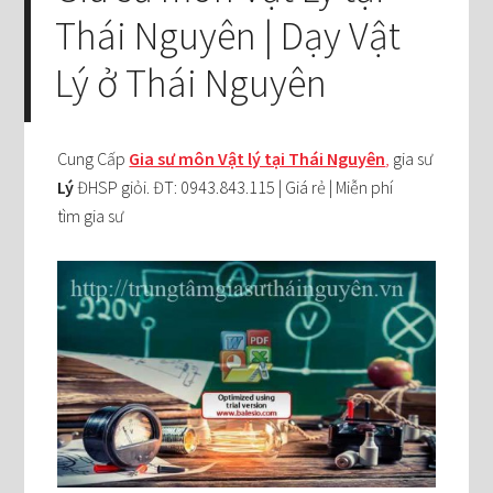
Thái Nguyên | Dạy Vật
Lý ở Thái Nguyên
Cung Cấp
Gia sư môn Vật lý tại Thái Nguyên
,
gia sư
Lý
ĐHSP giỏi. ĐT: 0943.843.115 | Giá rẻ | Miễn phí
tìm gia sư