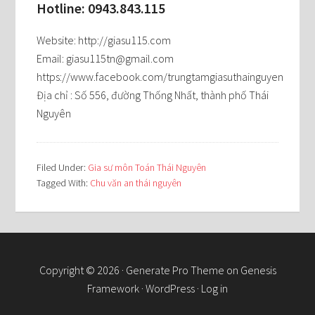
Hotline: 0943.843.115
Website: http://giasu115.com
Email: giasu115tn@gmail.com
https://www.facebook.com/trungtamgiasuthainguyen
Địa chỉ : Số 556, đường Thống Nhất, thành phố Thái
Nguyên
Filed Under:
Gia sư môn Toán Thái Nguyên
Tagged With:
Chu văn an thái nguyên
Copyright © 2026 ·
Generate Pro Theme
on
Genesis
Framework
·
WordPress
·
Log in