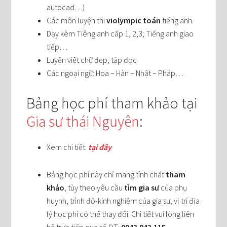
autocad…)
Các môn luyện thi
violympic toán
tiếng anh.
Dạy kèm Tiêng anh cấp 1, 2,3; Tiếng anh giao
tiếp…
Luyện viết chữ đẹp, tập đọc
Các ngoại ngữ: Hoa – Hàn – Nhật – Pháp…
Bảng học phí tham khảo tại
Gia sư thái Nguyên
:
Xem chi tiết:
tại đây
Bảng học phí này chỉ mang tính chất
tham
khảo
, tùy theo yêu cầu
tìm gia sư
của phụ
huynh, trình độ-kinh nghiệm của gia sư, vị trí địa
lý học phí có thể thay đổi. Chi tiết vui lòng liên
hệ trực tiếp qua số ĐT:
0943.843.115