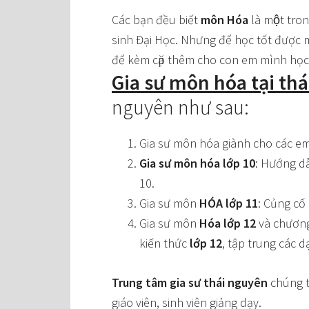
Các bạn đều biết
môn Hóa
là một tron
sinh Đại Học. Nhưng để học tốt được m
để kèm cặp thêm cho con em mình học
Gia sư môn hóa tại th
nguyên như sau:
Gia sư môn hóa giành cho các em
Gia sư môn hóa lớp 10
: Hướng dẫ
10.
Gia sư môn
HÓA lớp 11
: Củng cố
Gia sư môn
Hóa lớp 12
và chương
kiến thức
lớp 12
, tập trung các d
Trung tâm gia sư thái nguyên
chúng t
giáo viên, sinh viên giảng dạy.