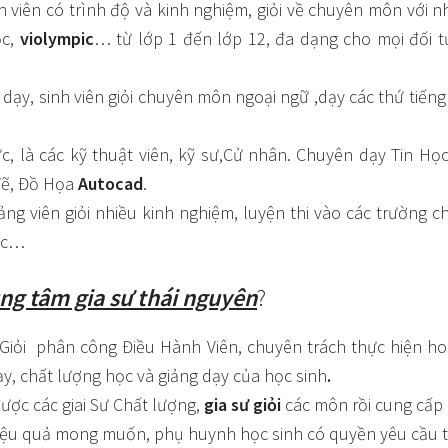
inh viên có trình độ và kinh nghiệm, giỏi về chuyên môn với
ọc,
violympic
… từ lớp 1 đến lớp 12, đa dạng cho mọi đối 
ng dạy, sinh viên giỏi chuyên môn ngoại ngữ ,dạy các thứ tiế
ực, là các kỹ thuật viên, kỹ sư,Cử nhân. Chuyên dạy Tin Họ
Vẽ, Đồ Họa
Autocad
.
iảng viên giỏi nhiều kinh nghiệm, luyện thi vào các trường
ọc…
ng tâm gia sư thái nguyên
?
Giỏi phân công Điều Hành Viên, chuyên trách thực hiện h
ạy, chất lượng học và giảng dạy của học sinh
.
ợc các giai Sư Chất lượng,
gia sư giỏi
các môn rồi cung cấp 
iệu quả mong muốn, phụ huynh học sinh có quyền yêu cầu t