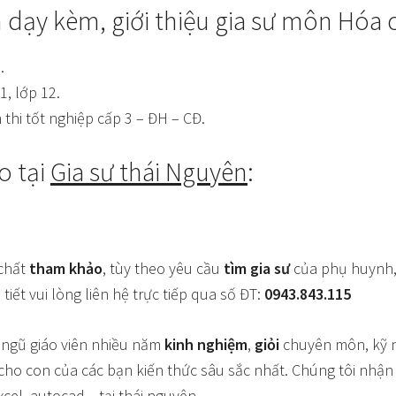
 dạy kèm, giới thiệu gia sư môn Hóa c
.
1, lớp 12.
 thi tốt nghiệp cấp 3 – ĐH – CĐ.
o tại
Gia sư thái Nguyên
:
 chất
tham khảo
, tùy theo yêu cầu
tìm gia sư
của phụ huynh, t
 tiết vui lòng liên hệ trực tiếp qua số ĐT:
0943.843.115
 ngũ giáo viên nhiều năm
kinh nghiệm
,
giỏi
chuyên môn, kỹ 
o con của các bạn kiến thức sâu sắc nhất. Chúng tôi nhận c
excel, autocad…tại thái nguyên.