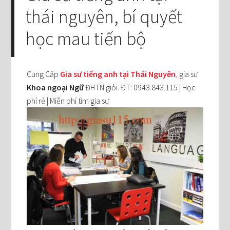
thái nguyên, bí quyết
học mau tiến bộ
Cung Cấp
Gia sư tiếng anh tại Thái Nguyên
,
gia sư
Khoa ngoại Ngữ
ĐHTN giỏi. ĐT: 0943.843.115 | Học
phí rẻ | Miễn phí tìm gia sư