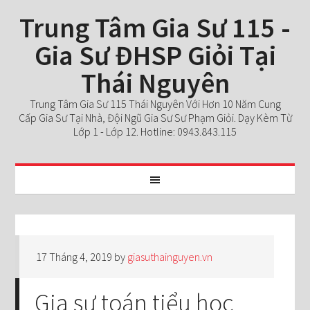
Trung Tâm Gia Sư 115 -
Gia Sư ĐHSP Giỏi Tại
Thái Nguyên
Trung Tâm Gia Sư 115 Thái Nguyên Với Hơn 10 Năm Cung
Cấp Gia Sư Tại Nhà, Đội Ngũ Gia Sư Sư Phạm Giỏi. Dạy Kèm Từ
Lớp 1 - Lớp 12. Hotline: 0943.843.115
17 Tháng 4, 2019
by
giasuthainguyen.vn
Gia sư toán tiểu học