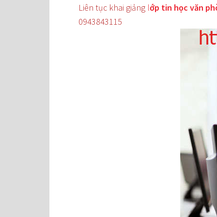
Liên tục khai giảng
l
ớp tin học văn p
0943843115