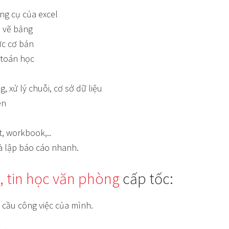
ng cụ của excel
 vẽ bảng
ức cơ bản
 toán học
 xử lý chuỗi, cơ sở dữ liệu
ên
t, workbook,..
 và lập báo cáo nhanh.
, tin học văn phòng
cấp tốc:
 cầu công việc của mình.