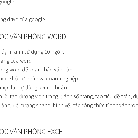
 google….
ụng drive của google.
HỌC VĂN PHÒNG WORD
máy nhanh sử dụng 10 ngón.
năng của word
trong word để soạn thảo văn bản
heo khối tư nhân và doanh nghiệp
mục lục tự động, canh chuẩn.
lề, tạo đường viền trang, đánh số trang, tạo tiêu đề trên, d
ảnh, đối tượng shape, hình vẽ, các công thức tính toán tro
ỌC VĂN PHÒNG EXCEL