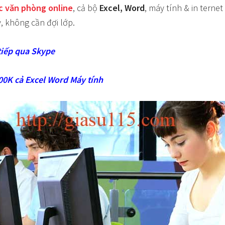
c văn phòng online
, cả bộ
Excel, Word
, máy tính & in ternet
, không cần đợi lớp.
tiếp qua Skype
00K cả Excel Word Máy tính