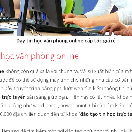
Dạy tin học văn phòng online cấp tốc giá rẻ
n học văn phòng online
ne
không còn quá xa lạ với chúng ta. Với sự xuất hiện của máy
buộc để có thể sử dụng máy tính cho những nhu cầu cơ bản 
nh bày thuyết trình bằng ppt, lướt web tìm kiếm thông tin, gử
 trực tuyến
sẵn sàng giúp bạn. Hiện nay có rất nhiều khóa 
n phòng như word, excel, power point. Chỉ cần tìm kiếm trên
0.000 địa chỉ liên quan đến từ khóa “
đào tạo tin học trực t
, làm sao để tìm kiếm một nơi đào tạo phù hợp với nhu cầu 