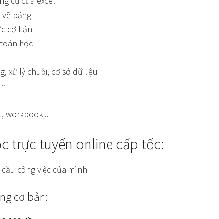
ng cụ của excel
 vẽ bảng
ức cơ bản
 toán học
 xử lý chuỗi, cơ sở dữ liệu
ên
t, workbook,..
c trực tuyến online cấp tốc:
 cầu công việc của mình.
òng cơ bản: