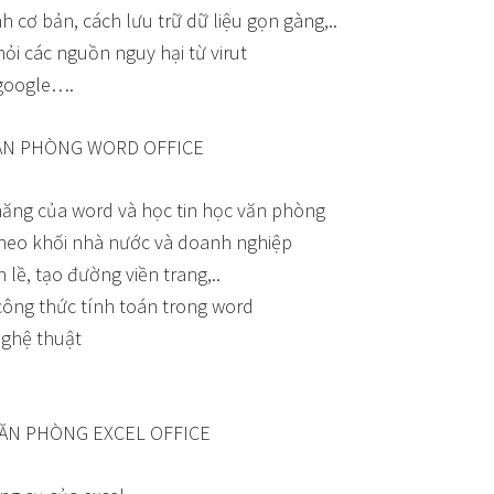
cơ bản, cách lưu trữ dữ liệu gọn gàng,..
ỏi các nguồn nguy hại từ virut
 google….
VĂN PHÒNG WORD OFFICE
năng của word và học tin học văn phòng
heo khối nhà nước và doanh nghiệp
lề, tạo đường viền trang,..
ông thức tính toán trong word
nghệ thuật
VĂN PHÒNG EXCEL OFFICE