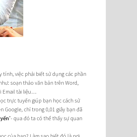
 tính, việc phải biết sử dụng các phần
như: soạn thảo văn bản trên Word,
i Email tài liệu…
học trực tuyến giúp bạn học cách sử
 Google, chỉ trong 0,01 giây bạn đã
uyến
”- qua đó ta có thể thấy sự quan
học của bạn? Làm sao biết đó là nơi