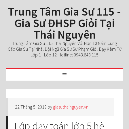
Trung Tâm Gia Sư 115 -
Gia Sư ĐHSP Giỏi Tại
Thái Nguyên
Trung Tâm Gia Sư 115 Thái Nguyên Với Hơn 10 Năm Cung
Cấp Gia Sư Tại Nhà, Đội Ngũ Gia Sư Sư Phạm Giỏi. Dạy Kèm Từ
Lớp 1 - Lớp 12. Hotline: 0943.843.115
22 Tháng 5, 2019
by
giasuthainguyen.vn
Lớp dạy toán lớp 5 hè