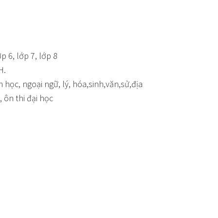
ớp 6, lớp 7, lớp 8
H.
in học, ngoại ngữ, lý, hóa,sinh,văn,sử,địa
 ôn thi đại học