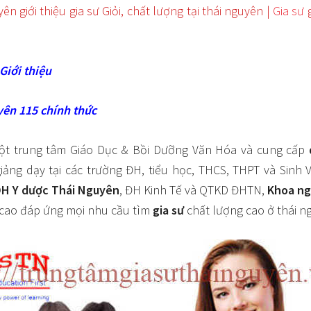
n giới thiệu gia sư Giỏi, chất lượng tại thái nguyên |
Gia sư
g
Giới thiệu
yên 115 chính thức
ột trung tâm Giáo Dục & Bồi Dưỡng Văn Hóa và cung cấp
iảng dạy tại các trường ĐH, tiểu học, THCS, THPT và Sinh 
H Y dược Thái Nguyên
, ĐH Kinh Tế và QTKD ĐHTN,
Khoa ng
cao đáp ứng mọi nhu cầu tìm
gia sư
chất lượng cao ở thái n