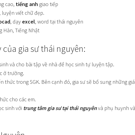
ng cao,
tiếng anh
giao tiếp
, luyện viết chữ đẹp.
ocad
, dạy
excel
, word tại thái nguyên
ng Hàn, Tiếng Nhật
của gia sư thái nguyên:
inh và cho bài tập về nhà để học sinh tự luyện tập.
c ở trường.
iến thức trong SGK. Bên cạnh đó, gia sư sẽ bổ sung những g
hức cho các em.
ọc sinh với
trung tâm gia sư tại thái nguyên
và phụ huynh và