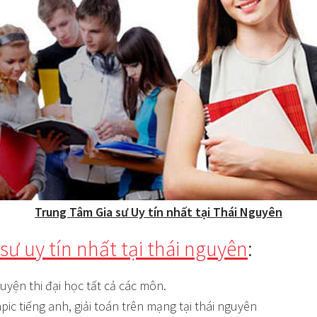
Trung Tâm Gia sư Uy tín nhất tại Thái Nguyên
sư uy tín nhất tại thái nguyên
:
luyện thi đại học tất cả các môn.
mpic tiếng anh, giải toán trên mạng tại thái nguyên