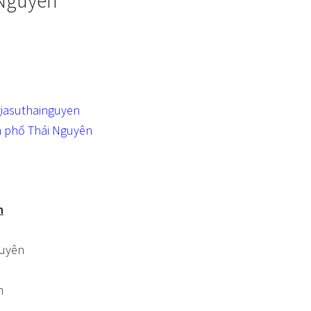
 Nguyên
iasuthainguyen
h phố Thái Nguyên
n
guyên
n