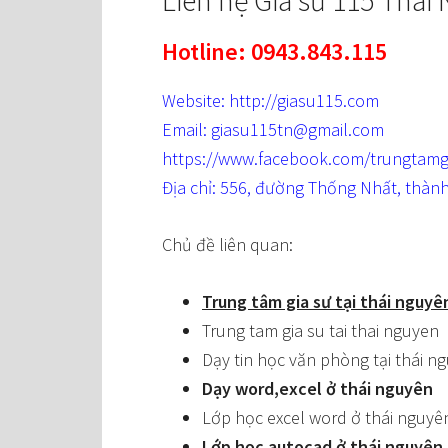
Liên hệ Gia sư 115 Thái
Hotline: 0943.843.115
Website: http://giasu115.com
Email: giasu115tn@gmail.com
https://www.facebook.com/trungtamg
Địa chỉ: 556, đường Thống Nhất, thàn
Chủ đề liên quan:
Trung tâm gia sư tại thái nguyê
Trung tam gia su tai thai nguyen
Dạy tin học văn phòng tại thái n
Dạy word,excel ở thái nguyên
Lớp học excel word ở thái nguyê
Lớp học autocad ở thái nguyên