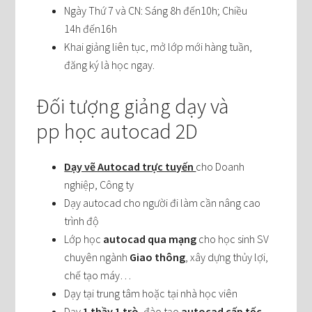
Ngày Thứ 7 và CN: Sáng 8h đến10h; Chiều
14h đến16h
Khai giảng liên tục, mở lớp mới hàng tuần,
đăng ký là học ngay.
Đối tượng giảng dạy và
pp học autocad 2D
Dạy vẽ Autocad trực tuyến
cho Doanh
nghiệp, Công ty
Dạy autocad cho người đi làm cần nâng cao
trình độ
Lớp học
autocad qua mạng
cho học sinh SV
chuyên ngành
Giao thông
, xây dựng thủy lợi,
chế tạo máy…
Dạy tại trung tâm hoặc tại nhà học viên
Dạy
1 thầy 1 trò
, đào tạo
autocad cấp tốc