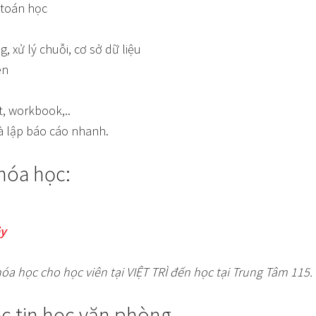
 toán học
 xử lý chuỗi, cơ sở dữ liệu
ên
t, workbook,..
 và lập báo cáo nhanh.
khóa học:
ây
hóa học cho học viên tại VIỆT TRÌ đến học tại Trung Tâm 115.
ọc tin học văn phòng