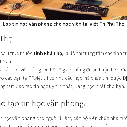
Lớp tin học văn phòng cho học viên tại Việt Trì Phú Thọ
 Thọ
oại I trực thuộc
tỉnh Phú Thọ
, là đô thị trung tâm các tỉnh 
ệt Nam.
 các học viên cùng lợi thế về giao thông đi lại thuận tiện. G
o các bạn tại TP.Việt trì có nhu cầu học mà chưa tìm được
Đị
ung tâm đào tạo tin học uy tín nhất, đáng học nhất cho bạn.
ào tạo tin học văn phòng?
n học văn phòng cho người đi làm, cán bộ viên chức nhà nước
 dạy tin học văn phòng (word, excel, powerpoint,…),