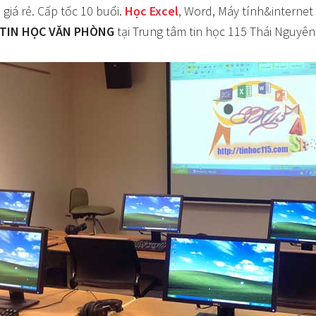
Ì
giá rẻ. Cấp tốc 10 buổi.
Học Excel
, Word, Máy tính&internet
TIN HỌC VĂN PHÒNG
tại Trung tâm tin học 115 Thái Nguyên.