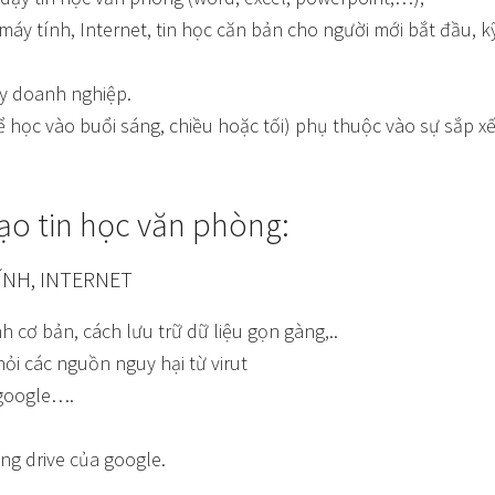
máy tính, Internet, tin học căn bản cho người mới bắt đầu,
y doanh nghiệp.
hể học vào buổi sáng, chiều hoặc tối) phụ thuộc vào sự sắp x
ạo tin học văn phòng:
NH, INTERNET
cơ bản, cách lưu trữ dữ liệu gọn gàng,..
ỏi các nguồn nguy hại từ virut
 google….
ụng drive của google.