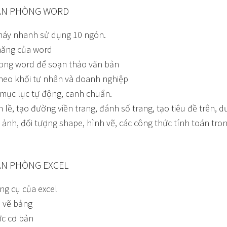
ĂN PHÒNG WORD
máy nhanh sử dụng 10 ngón.
năng của word
trong word để soạn thảo văn bản
heo khối tư nhân và doanh nghiệp
mục lục tự động, canh chuẩn.
lề, tạo đường viền trang, đánh số trang, tạo tiêu đề trên, d
ảnh, đối tượng shape, hình vẽ, các công thức tính toán tro
ĂN PHÒNG EXCEL
ng cụ của excel
 vẽ bảng
ức cơ bản