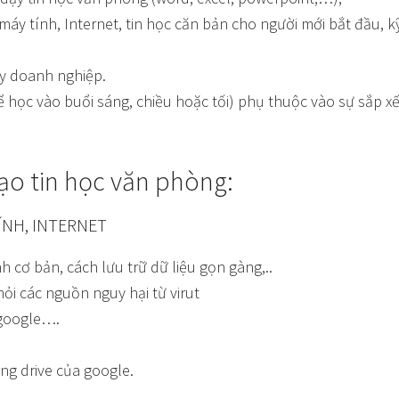
máy tính, Internet, tin học căn bản cho người mới bắt đầu,
y doanh nghiệp.
hể học vào buổi sáng, chiều hoặc tối) phụ thuộc vào sự sắp x
ạo tin học văn phòng:
NH, INTERNET
cơ bản, cách lưu trữ dữ liệu gọn gàng,..
ỏi các nguồn nguy hại từ virut
 google….
ụng drive của google.