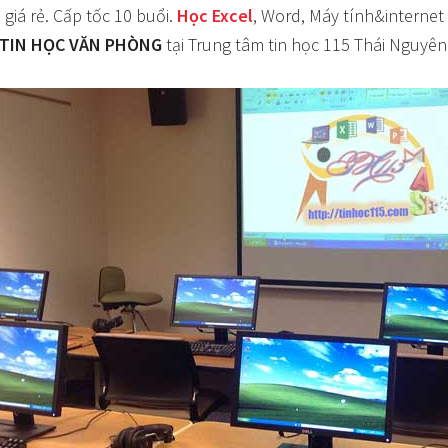
Ì
giá rẻ. Cấp tốc 10 buổi.
Học Excel
, Word, Máy tính&internet
TIN HỌC VĂN PHÒNG
tại Trung tâm tin học 115 Thái Nguyên.