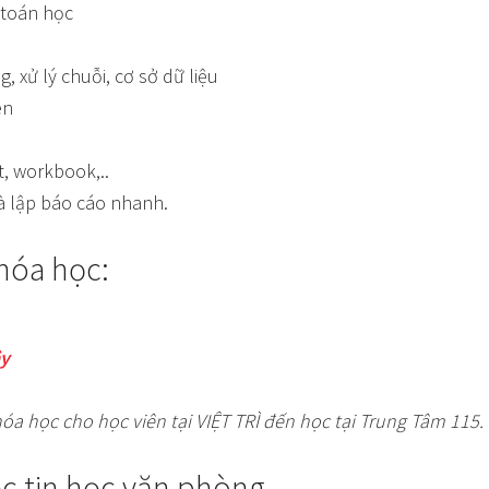
 toán học
 xử lý chuỗi, cơ sở dữ liệu
ên
t, workbook,..
 và lập báo cáo nhanh.
khóa học:
ây
hóa học cho học viên tại VIỆT TRÌ đến học tại Trung Tâm 115.
ọc tin học văn phòng