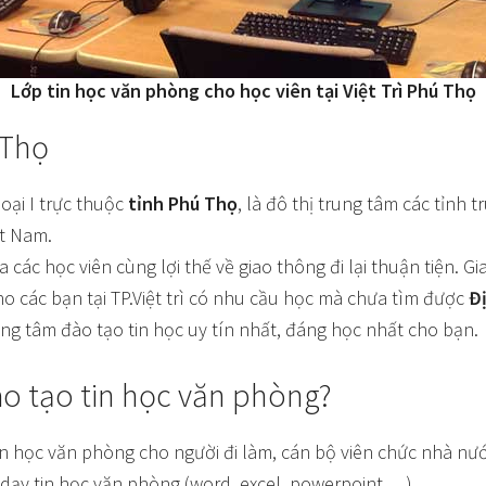
Lớp tin học văn phòng cho học viên tại Việt Trì Phú Thọ
 Thọ
oại I trực thuộc
tỉnh Phú Thọ
, là đô thị trung tâm các tỉnh 
ệt Nam.
 các học viên cùng lợi thế về giao thông đi lại thuận tiện. G
o các bạn tại TP.Việt trì có nhu cầu học mà chưa tìm được
Đị
ung tâm đào tạo tin học uy tín nhất, đáng học nhất cho bạn.
ào tạo tin học văn phòng?
n học văn phòng cho người đi làm, cán bộ viên chức nhà nước
 dạy tin học văn phòng (word, excel, powerpoint,…),