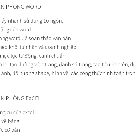
ĂN PHÒNG WORD
máy nhanh sử dụng 10 ngón.
năng của word
trong word để soạn thảo văn bản
heo khối tư nhân và doanh nghiệp
mục lục tự động, canh chuẩn.
lề, tạo đường viền trang, đánh số trang, tạo tiêu đề trên, d
ảnh, đối tượng shape, hình vẽ, các công thức tính toán tro
ĂN PHÒNG EXCEL
ng cụ của excel
 vẽ bảng
ức cơ bản