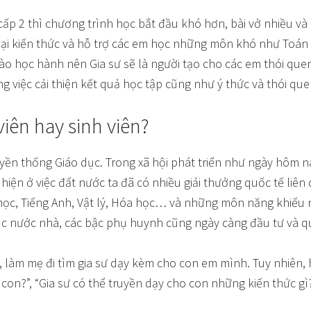
cấp 2 thì chương trình học bắt đầu khó hơn, bài vở nhiều và
ại kiến thức và hỗ trợ các em học những môn khó như Toán L
o học hành nên Gia sư sẽ là người tạo cho các em thói quen
ong việc cải thiện kết quả học tập cũng như ý thức và thói q
viên hay sinh viên?
uyền thống Giáo dục. Trong xã hội phát triển như ngày hôm 
ện ở việc đất nước ta đã có nhiều giải thưởng quốc tế liên 
học, Tiếng Anh, Vật lý, Hóa học… và những môn năng khiếu 
 nước nhà, các bậc phụ huynh cũng ngày càng đầu tư và qu
, làm mẹ đi tìm gia sư dạy kèm cho con em mình. Tuy nhiên,
con?”, “Gia sư có thể truyền dạy cho con những kiến thức gì?”