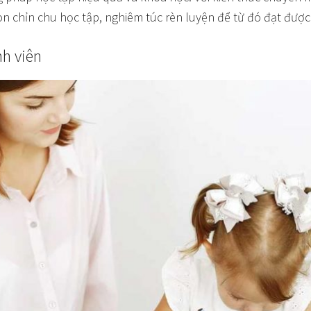
con chỉn chu học tập, nghiêm túc rèn luyện để từ đó đạt đượ
nh viên