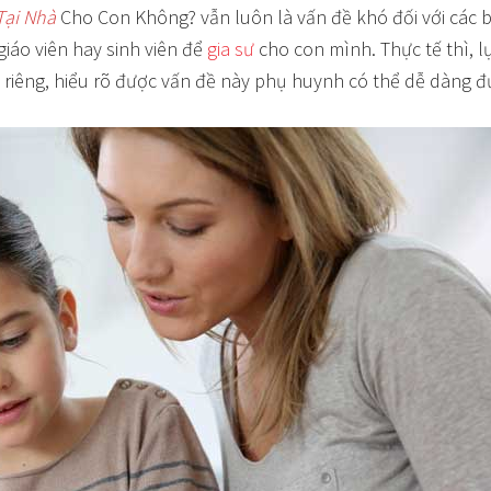
Tại Nhà
Cho Con Không? vẫn luôn là vấn đề khó đối với các 
áo viên hay sinh viên để
gia sư
cho con mình. Thực tế thì, 
riêng, hiểu rõ được vấn đề này phụ huynh có thể dễ dàng đư