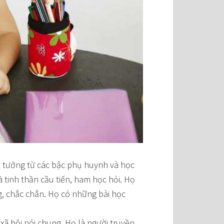
in tưởng từ các bậc phụ huynh và học
à tinh thần cầu tiến, ham học hỏi. Họ
g, chắc chắn. Họ có những bài học
 xã hội nói chung. Họ là người truyền