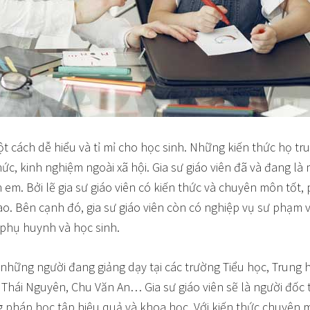
ột cách dễ hiểu và tỉ mỉ cho học sinh. Những kiến thức họ tr
ức, kinh nghiệm ngoài xã hội. Gia sư giáo viên đã và đang l
 em. Bởi lẽ gia sư giáo viên có kiến thức và chuyên môn tốt
o. Bên cạnh đó, gia sư giáo viên còn có nghiệp vụ sư phạm 
 phụ huynh và học sinh.
 những người đang giảng dạy tại các trường Tiểu học, Trung 
Thái Nguyên, Chu Văn An… Gia sư giáo viên sẽ là người đốc 
 pháp học tập hiệu quả và khoa học. Với kiến thức chuyên