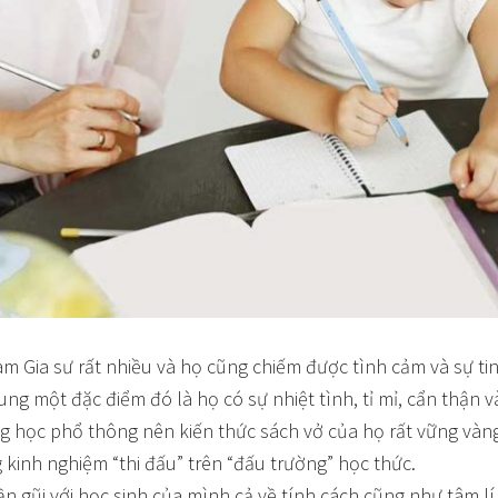
làm Gia sư rất nhiều và họ cũng chiếm được tình cảm và sự t
ung một đặc điểm đó là họ có sự nhiệt tình, tỉ mỉ, cẩn thận v
ng học phổ thông nên kiến thức sách vở của họ rất vững vàn
kinh nghiệm “thi đấu” trên “đấu trường” học thức.
gần gũi với học sinh của mình cả về tính cách cũng như tâm lí