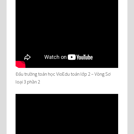
Đấu trường toán học VioEdu toán lớp 2 – Vòng Sơ
loại 3 phần 2