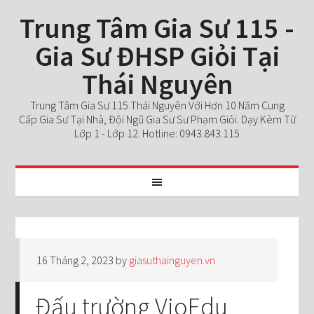
Trung Tâm Gia Sư 115 -
Gia Sư ĐHSP Giỏi Tại
Thái Nguyên
Trung Tâm Gia Sư 115 Thái Nguyên Với Hơn 10 Năm Cung
Cấp Gia Sư Tại Nhà, Đội Ngũ Gia Sư Sư Phạm Giỏi. Dạy Kèm Từ
Lớp 1 - Lớp 12. Hotline: 0943.843.115
16 Tháng 2, 2023
by
giasuthainguyen.vn
Đấu trường VioEdu