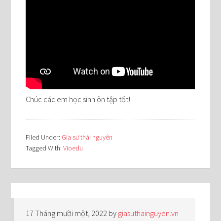
Chúc các em học sinh ôn tập tốt!
Filed Under:
Gia sư thái nguyên
Tagged With:
Vioedu
17 Tháng mười một, 2022
by
giasuthainguyen.vn